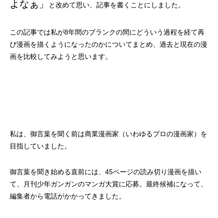
よなぁ」
古木「命の話」
『イビトの乾パン』書籍を出版しまし
古木「汗に溶けた飴
『CONQUEST』L
と改めて思い、記事を書くことにしました。
た！！
ス！！
2022.12.04
2026.06.21
2019.10.21
2024.10.23
この記事では私が8年間のブランクの間にどういう過程を経て再
び漫画を描くようになったのかについてまとめ、過去と現在の漫
画を比較してみようと思います。
私は、御言葉を聞く前は商業漫画家（いわゆるプロの漫画家）を
目指していました。
CGM聖書アニメシリーズ 【中国語版】
「大図書館の主（あるじ）」（合作）
CGM聖書アニメシ
摂理Vtuberアバタ
付（字幕なし）】
御言葉を聞き始める直前には、45ページの読み切り漫画を描い
2019.05.25
2025.07.27
2018.09.29
2024.01.24
て、月刊少年ガンガンのマンガ大賞に応募。最終候補になって、
編集者から電話がかかってきました。