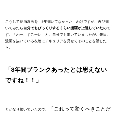
こうして結局漫画を「8年描いてなかった」わけですが、再び描
いてみたら
自分でもびっくりするくらい漫画が上達していた
ので
す。「わー、すごーい」と、自分でも驚いていましたが、先日、
4コマ漫画「趣味の合う仲間」
クリスマスイラスト2025
【ボイコミ】CONQUEST 第一部「暗流」
4コマ漫画「乾パン
クリスマスイラスト2
CONQUEST 第一
漫画を描いている友達にチキュリアを見せてそのことを話した
ら、
2026.05.03
2025.12.24
2023.12.28
2025.12.09
2024.12.24
2023.12.11
「8年間ブランクあったとは思えない
ですね！！」
「これって驚くべきことだ
とかなり驚いていたので、