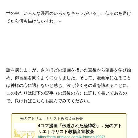
世の中、いろんな漫画のいろんなキャラがいるし、似るのを避け
てたら何も描けないすわ。←
話を戻しますが、さきほどの漫画を描いた直後から聖書を学び始
め、御言葉を聞くようになりました。そして、漫画家になること
は神様の心に適わないと感じ、泣く泣くその道を諦めることに。
このあたりは以下の記事（の最後の方）に詳しく書いてあるの
で、良ければこちらも読んでみてください。
光のアトリエ｜キリスト教福音宣教会
4コマ漫画「伝道された経緯②」 - 光のアト
リエ｜キリスト教福音宣教会
https://cgm-artpiece.com/4-frames/1907/