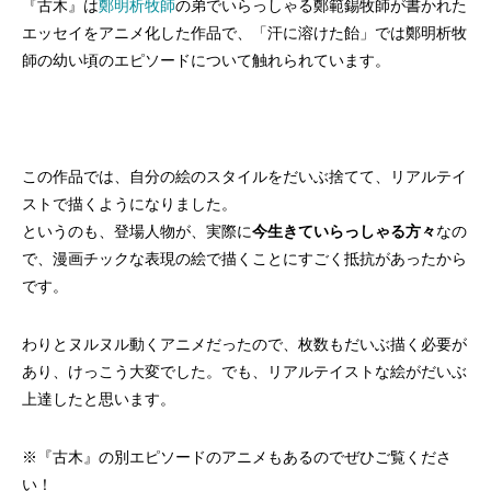
『古木』は
鄭明析牧師
の弟でいらっしゃる鄭範錫牧師が書かれた
エッセイをアニメ化した作品で、「汗に溶けた飴」では鄭明析牧
師の幼い頃のエピソードについて触れられています。
この作品では、自分の絵のスタイルをだいぶ捨てて、リアルテイ
ストで描くようになりました。
というのも、登場人物が、実際に
今生きていらっしゃる方々
なの
で、漫画チックな表現の絵で描くことにすごく抵抗があったから
です。
わりとヌルヌル動くアニメだったので、枚数もだいぶ描く必要が
あり、けっこう大変でした。でも、リアルテイストな絵がだいぶ
上達したと思います。
※『古木』の別エピソードのアニメもあるのでぜひご覧くださ
い！