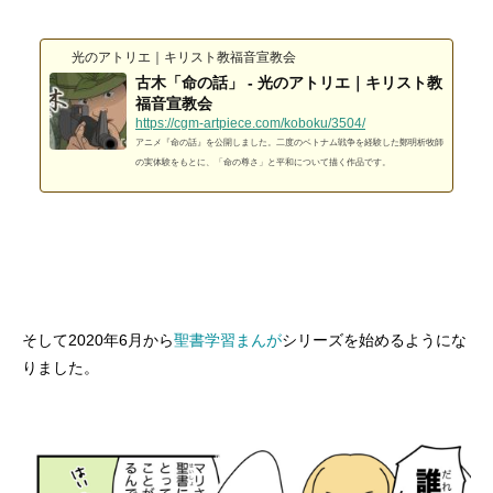
光のアトリエ｜キリスト教福音宣教会
古木「命の話」 - 光のアトリエ｜キリスト教
福音宣教会
https://cgm-artpiece.com/koboku/3504/
アニメ『命の話』を公開しました。二度のベトナム戦争を経験した鄭明析牧師
の実体験をもとに、「命の尊さ」と平和について描く作品です。
そして2020年6月から
聖書学習まんが
シリーズを始めるようにな
りました。