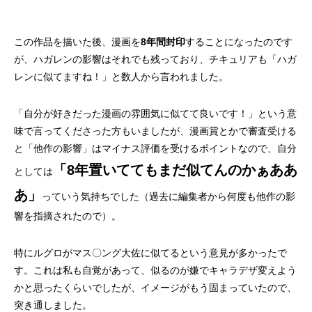
この作品を描いた後、漫画を
8年間封印
することになったのです
が、ハガレンの影響はそれでも残っており、チキュリアも「ハガ
レンに似てますね！」と数人から言われました。
「自分が好きだった漫画の雰囲気に似てて良いです！」という意
味で言ってくださった方もいましたが、漫画賞とかで審査受ける
と「他作の影響」はマイナス評価を受けるポイントなので、自分
「8年置いててもまだ似てんのかぁああ
としては
あ」
っていう気持ちでした（過去に編集者から何度も他作の影
響を指摘されたので）。
特にルグロがマス
〇ング大佐に似てるという意見が多かったで
す。これは私も自覚があって、似るのが嫌でキャラデザ変えよう
かと思ったくらいでしたが、イメージがもう固まっていたので、
突き通しました。