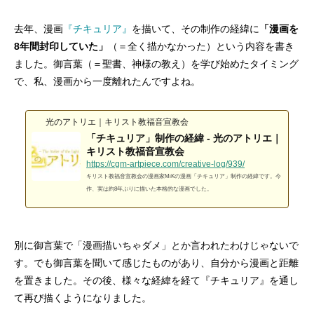
2026.02.28
2026.05.07
2025.12.07
2026.01.22
2026.01.09
2024.05.21
去年、漫画
『チキュリア』
を描いて、その制作の経緯に
「漫画を
8年間封印していた」
（＝全く描かなかった）という内容を書き
ました。御言葉（＝聖書、神様の教え）を学び始めたタイミング
で、私、漫画から一度離れたんですよね。
光のアトリエ｜キリスト教福音宣教会
「チキュリア」制作の経緯 - 光のアトリエ｜
キリスト教福音宣教会
https://cgm-artpiece.com/creative-log/939/
キリスト教福音宣教会の漫画家MiKの漫画「チキュリア」制作の経緯です。今
作、実は約8年ぶりに描いた本格的な漫画でした。
AdobeソフトなしでCMYKカラーのPDFを
聖書学習まんが#最終回「またね！天使ち
イビ乾らくがき
「天使ちゃんまんが
【ボイコミ】おしえ
コンクエ2周年＆完
つくる方法
ゃん」
結！！
15〜18話
2026.06.21
2026.06.06
2026.02.17
2026.06.10
2026.06.03
2024.05.29
別に御言葉で「漫画描いちゃダメ」とか言われたわけじゃないで
す。でも御言葉を聞いて感じたものがあり、自分から漫画と距離
を置きました。その後、様々な経緯を経て『チキュリア』を通し
て再び描くようになりました。