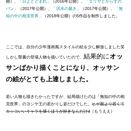
開）、
「日よとどまれ」
（2016年公開）、
「エリヤとからすの
パン」
（2017年公開）、
「洪水の裁き」
（2017年公開）、
「無
知の中の相克世界」
（2018年公開）の5作品を制作しました。
ここでは、自分の少年漫画風スタイルの絵を少し解放しました笑
結果的に
オッ
しかし聖書の登場人物を描いていたので、
サンばかり描くことになり、オッサン
の絵がとても上達しました。
若い人物も描きたかったですが、結局描けたのは「無知の中の相
克世界」のヨシヤ王の若かりし姿だけでした。
ヒゲ面より若くて
カッコいいキャラを描くほうが好きなんだけd
（もうええ）