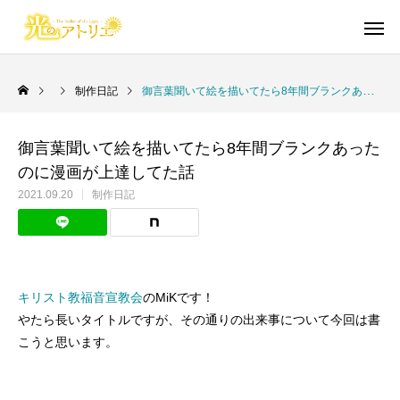
制作日記
御言葉聞いて絵を描いてたら8年間ブランクあったのに漫画が上達してた話
御言葉聞いて絵を描いてたら8年間ブランクあった
Warning
Warning
/home/cgmbloger/cgm-artpiece
/home/cgmbloger/cgm-artpiece
御言葉イラスト
短編漫画・読切
日々のこと
イラスト・らくがき
聖書学習まんが
のに漫画が上達してた話
/home/c
/home/c
2021.09.20
制作日記
Warning
Warning
/home/cgmbloger/cgm-artpiec
/home/cgmbloger/cgm-artpiec
Warning
Warning
84
84
キリスト教福音宣教会
のMiKです！
やたら長いタイトルですが、その通りの出来事について今回は書
こうと思います。
絵柄に本気で悩んだ話
自分を磨きつくりなさい
イビトの乾パン
「光のアトリエ」リ
馬のように走る年
CONQUEST 外伝