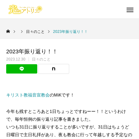
日々のこと
2023年振り返り！！
2023年振り返り！！
Warning
Warning
/home/cgmbloger/cgm-artpiece
/home/cgmbloger/cgm-artpiece
御言葉イラスト
短編漫画・読切
日々のこと
イラスト・らくがき
聖書学習まんが
2023.12.30
日々のこと
/home/c
/home/c
Warning
Warning
/home/cgmbloger/cgm-artpiec
/home/cgmbloger/cgm-artpiec
Warning
Warning
84
84
キリスト教福音宣教会
のMiKです！
今年も残すところあと1日ちょっとですねーー！！というわけ
で、毎年恒例の振り返り記事を書きました。
いつも31日に振り返りすることが多いですが、31日はちょうど
絵柄に本気で悩んだ話
自分を磨きつくりなさい
イビトの乾パン
「光のアトリエ」リ
馬のように走る年
CONQUEST 外伝
日曜日で主日礼拝があり、夜も教会に行って年越しする予定なの