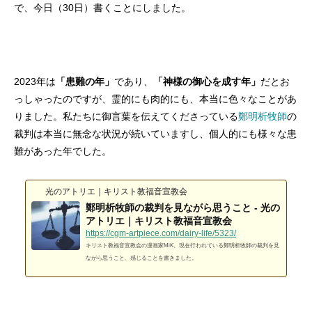
で、今日（30日）書くことにしました。
2026.02.28
2026.05.07
2025.12.07
2026.01.22
2026.01.09
2024.05.21
2023年は
「患難の年」
であり、
「神様の御心を成す年」
だとお
っしゃったのですが、霊的にも肉的にも、本当に色々なことがあ
りました。私たちに御言葉を伝えてくださっている
鄭明析牧師
の
裁判は本当に無念な状況が続いていますし、個人的にも様々な患
難があった年でした。
光のアトリエ｜キリスト教福音宣教会
AdobeソフトなしでCMYKカラーのPDFを
聖書学習まんが#最終回「またね！天使ち
イビ乾らくがき
「天使ちゃんまんが
【ボイコミ】おしえ
コンクエ2周年＆完
鄭明析牧師の裁判を見ながら思うこと - 光の
つくる方法
ゃん」
結！！
15〜18話
アトリエ｜キリスト教福音宣教会
https://cgm-artpiece.com/dairy-life/5323/
2026.06.21
2026.06.06
2026.02.17
2026.06.10
2026.06.03
2024.05.29
キリスト教福音宣教会の漫画家MiK、現在行われている鄭明析牧師の裁判を見
ながら思うこと、感じることを書きました。