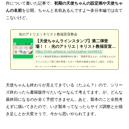
作について書いた記事で、
初期の天使ちゃんの設定画や天使ちゃ
んの名前
を公開。ちゃんと名前あるんですよ〜多分本編では出て
こないけど。
光のアトリエ｜キリスト教福音宣教会
【天使ちゃんラインスタンプ】第二弾登
場！！ - 光のアトリエ｜キリスト教福音宣教
会
https://cgm-artpiece.com/creative-log/4642/
キリスト教福音宣教会の漫画家MiKが描く「聖書学習まんが」の天使ちゃんの
ラインスタンプ第二弾が登場！スタンプ制作の経緯も含めてご紹介。今回も
色々あったけど無事にリリースできました！ぜひ使ってね♪
天使ちゃんも終わりが見えてきている（たぶん？）ので、シリー
ズ終わったら書籍版作りたいなーなんて考えてます。が、どんな
最終回になるのか全く予想できません。あと、製本のこと全然考
えずに描いてきたので、いざ製本ってなったらサイズ調整とか描
き足しとか大変そうで、今から思いやられてます。