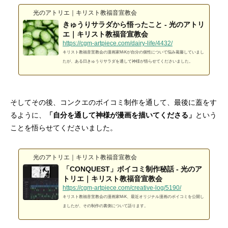
古木「命の話」
『イビトの乾パン』書籍を出版しまし
古木「汗に溶けた飴
『CONQUEST』L
光のアトリエ｜キリスト教福音宣教会
た！！
ス！！
きゅうりサラダから悟ったこと - 光のアトリ
2022.12.04
2026.06.21
2019.10.21
2024.10.23
エ｜キリスト教福音宣教会
https://cgm-artpiece.com/dairy-life/4432/
キリスト教福音宣教会の漫画家MiKが自分の個性について悩み葛藤していまし
たが、ある日きゅうりサラダを通して神様が悟らせてくださいました。
そしてその後、コンクエのボイコミ制作を通して、最後に蓋をす
るように、
「自分を通して神様が漫画を描いてくださる」
という
ことを悟らせてくださいました。
光のアトリエ｜キリスト教福音宣教会
CGM聖書アニメシリーズ 【中国語版】
「大図書館の主（あるじ）」（合作）
CGM聖書アニメシ
摂理Vtuberアバタ
「CONQUEST」ボイコミ制作秘話 - 光のア
付（字幕なし）】
トリエ｜キリスト教福音宣教会
https://cgm-artpiece.com/creative-log/5190/
2019.05.25
2025.07.27
2018.09.29
2024.01.24
キリスト教福音宣教会の漫画家MiK、最近オリジナル漫画のボイコミを公開し
ましたが、その制作の裏側について語ります。