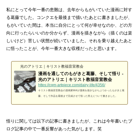
私にとって今年一番の患難は、去年からもがいていた漫画に対す
る葛藤でした。コンクエを最後まで描いたあとに書きましたが、
もがいていた間は、本当に自分にとって何が幸せなのか、どの方
向に行ったらいいのか分からず、漫画を描きながら（描くのは楽
しいけど）苦しい状態が続いていました。それを乗り越えたあと
4コマ漫画「趣味の合う仲間」
クリスマスイラスト2025
【ボイコミ】CONQUEST 第一部「暗流」
4コマ漫画「乾パン
クリスマスイラスト2
CONQUEST 第一
に悟ったことが、今年一番大きな収穫だったと思います。
2026.05.03
2025.12.24
2023.12.28
2025.12.09
2024.12.24
2023.12.11
光のアトリエ｜キリスト教福音宣教会
漫画を通してのもがきと葛藤、そして悟り -
光のアトリエ｜キリスト教福音宣教会
https://cgm-artpiece.com/dairy-life/4356/
キリスト教福音宣教会の漫画家MiKが漫画を描きながらぶつかったもがきと葛
藤、そして作品を最後まで完成させて悟った答えについて書きました。
悟りに関しては以下の記事に書きましたが、これは今年書いたブ
ログ記事の中で一番反響があった気がします。笑