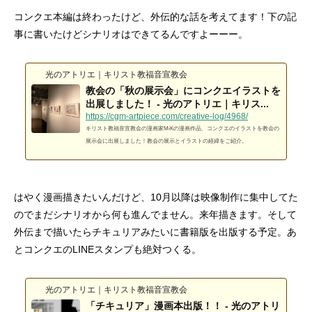
コンクエ本編は終わったけど、外伝的な話を考えてます！下の記
事に書いたけどシナリオはできてるんですよーーー。
光のアトリエ｜キリスト教福音宣教会
教会の「秋の展示会」にコンクエイラストを
出展しました！ - 光のアトリエ｜キリス...
https://cgm-artpiece.com/creative-log/4968/
キリスト教福音宣教会の漫画家MiKの漫画作品、コンクエのイラストを教会の
展示会に出展しました！教会の展示とイラストの経緯をご紹介。
はやく漫画描きたいんだけど、10月以降は映像制作に集中してた
のでまだシナリオから何も進んでません。来年描きます。そして
外伝まで描いたらチキュリアみたいに書籍版を出版する予定。あ
とコンクエのLINEスタンプも絶対つくる。
光のアトリエ｜キリスト教福音宣教会
「チキュリア」漫画本出版！！ - 光のアトリ