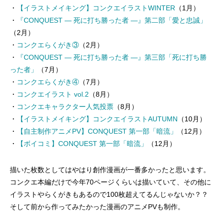
・
【イラストメイキング】コンクエイラストWINTER
（1月）
・
『CONQUEST ― 死に打ち勝った者 ―』第二部「愛と忠誠」
（2月）
・
コンクエらくがき③
（2月）
・
『CONQUEST ― 死に打ち勝った者 ―』第三部「死に打ち勝
った者」
（7月）
・
コンクエらくがき④
（7月）
・
コンクエイラスト vol.2
（8月）
・
コンクエキャラクター人気投票
（8月）
・
【イラストメイキング】コンクエイラストAUTUMN
（10月）
・
【自主制作アニメPV】CONQUEST 第一部「暗流」
（12月）
・
【ボイコミ】CONQUEST 第一部「暗流」
（12月）
描いた枚数としてはやはり創作漫画が一番多かったと思います。
コンクエ本編だけで今年70ページくらいは描いていて、その他に
イラストやらくがきもあるので100枚超えてるんじゃないか？？
そして前から作ってみたかった漫画のアニメPVも制作。