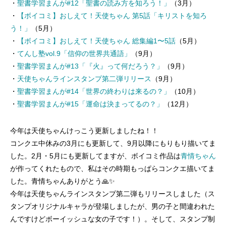
・
聖書学習まんが#12「聖書の読み方を知ろう！」
（3月）
・
【ボイコミ】おしえて！天使ちゃん 第5話「キリストを知ろ
う！」
（5月）
・
【ボイコミ】おしえて！天使ちゃん 総集編1〜5話
（5月）
・
てんし塾vol.9「信仰の世界共通語」
（9月）
・
聖書学習まんが#13「『火』って何だろう？」
（9月）
・
天使ちゃんラインスタンプ第二弾リリース
（9月）
・
聖書学習まんが#14「世界の終わりは来るの？」
（10月）
・
聖書学習まんが#15「運命は決まってるの？」
（12月）
今年は天使ちゃんけっこう更新しましたね！！
コンクエ中休みの3月にも更新して、9月以降にもりもり描いてま
した。2月・5月にも更新してますが、ボイコミ作品は
青情ちゃん
が作ってくれたもので、私はその時期もっぱらコンクエ描いてま
した。青情ちゃんありがとう🙏✨
今年は天使ちゃんラインスタンプ第二弾もリリースしました（ス
タンプオリジナルキャラが登場しましたが、男の子と間違われた
んですけどボーイッシュな女の子です！）。そして、スタンプ制