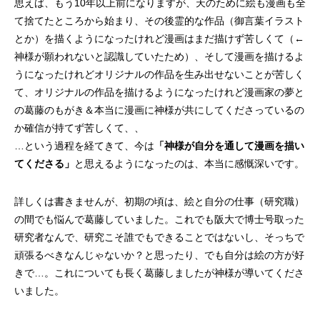
思えば、もう10年以上前になりますが、天のために絵も漫画も全
て捨てたところから始まり、その後霊的な作品（御言葉イラスト
とか）を描くようになったけれど漫画はまだ描けず苦しくて（←
神様が願われないと認識していたため）、そして漫画を描けるよ
うになったけれどオリジナルの作品を生み出せないことが苦しく
て、オリジナルの作品を描けるようになったけれど漫画家の夢と
の葛藤のもがき＆本当に漫画に神様が共にしてくださっているの
か確信が持てず苦しくて、、
…という過程を経てきて、今は
「神様が自分を通して漫画を描い
てくださる」
と思えるようになったのは、本当に感慨深いです。
詳しくは書きませんが、初期の頃は、絵と自分の仕事（研究職）
の間でも悩んで葛藤していました。これでも阪大で博士号取った
研究者なんで、研究こそ誰でもできることではないし、そっちで
頑張るべきなんじゃないか？と思ったり、でも自分は絵の方が好
きで…。これについても長く葛藤しましたが神様が導いてくださ
いました。