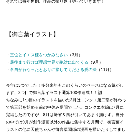
それでは毎年恒例、作品の振り返りやっていきます！
【御言葉イラスト】
・
三位とイエス様をつかみなさい
（3月）
・
最後まで行けば理想世界が絶対に出てくる
（9月）
・
各自が行なったとおりに接してくださる愛の法
（11月）
今年は3つでした！多分来年もこのくらいのペースになる気がし
ます。3つ目で御言葉イラスト通算100作達成！！🙌
ちなみに1つ目のイラストを描いた3月はコンクエ第二部が終わっ
て第三部を始める前の中休み期間でした。コンクエ本編は7月に
完結したのですが、8月は帰省＆風邪引いてあまり描けず。自分
の中では9月が創作漫画以外の作品に集中する月間で、御言葉イ
ラストの他に天使ちゃんや御言葉関係の漫画を描いたりしてまし