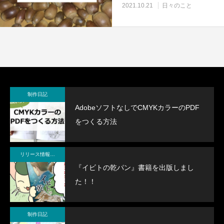
2021.10.21
日々のこと
制作日記
AdobeソフトなしでCMYKカラーのPDF
をつくる方法
リリース情報・制作メモ
『イビトの乾パン』書籍を出版しまし
た！！
制作日記