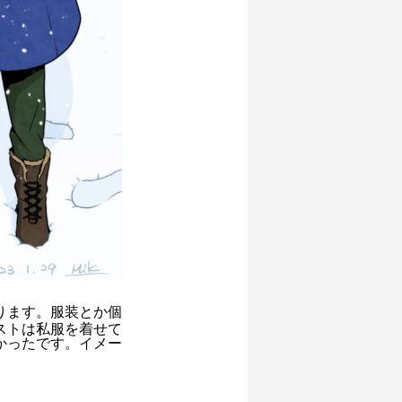
ります。服装とか個
ストは私服を着せて
かったです。イメー