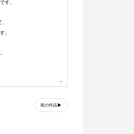
です。
て、
す。
。
▶
前の作品