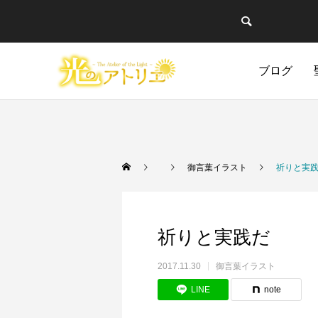
ブログ
Warning
Warning
/home/cgmbloger/cg
/home/cgmbloger/cg
御言葉イラスト
短編漫画・読切
日々のこと
イラスト・
聖書学習
Warning
Warning
/home/cgmbloger/cg
/home/cgmbloger/cg
御言葉イラスト
祈りと実
Warning
Warning
84
84
祈りと実践だ
2017.11.30
御言葉イラスト
LINE
note
絵柄に本気で悩んだ話
自分を磨きつくりなさい
イビトの乾パン
「光のア
馬のよう
CONQ