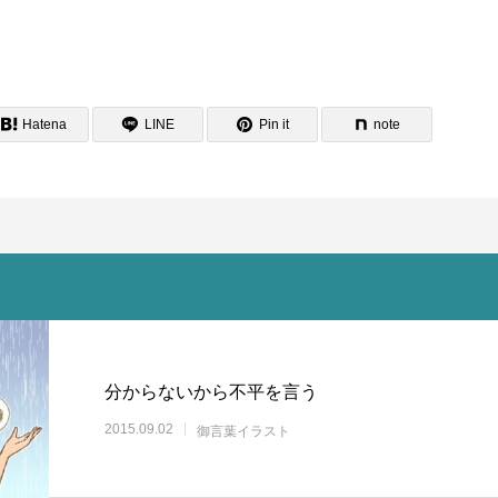
Hatena
LINE
Pin it
note
分からないから不平を言う
2015.09.02
御言葉イラスト