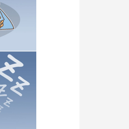
ローグ〜
4コマ漫画「考えが核だ」
クリスマスイラスト2022
チキュリア テーマ曲「太陽の旋律」
2025.06.12
2022.12.25
2021.10.10