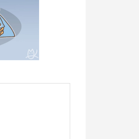
しまし
『CONQUEST』外伝 あとがき
2024.05.22
ーション
ち 2
CGM聖書アニメシリーズ 【韓国語版】
「中堅聖歌隊長シリーズ」イラスト
2018.06.13
2021.11.15