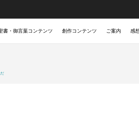
聖書・御言葉コンテンツ
創作コンテンツ
ご案内
感
m-artpiece.com/public_html/wp-content/themes/anthem_tcd083/
m-artpiece.com/public_html/wp-content/themes/anthem_tcd083/
らくがき
まんが
動画・ボイコミ
信仰アート
制作日記
リリー
古
/home/cgmbloger/cgm-artpiece.com/public_html/wp-content/
/home/cgmbloger/cgm-artpiece.com/public_html/wp-content/
m-artpiece.com/public_html/wp-content/themes/anthem_tcd083/
m-artpiece.com/public_html/wp-content/themes/anthem_tcd083/
践だ
/home/cgmbloger/cgm-artpiece.com/public_html/wp-
/home/cgmbloger/cgm-artpiece.com/public_html/wp-
トリエ」リニューアル！！
に走る年
UEST 外伝「平和を成す者」
難治性疾患：その後の経過③
魂を見て肉を装いなさい
CONQUEST 第三部「死に打ち