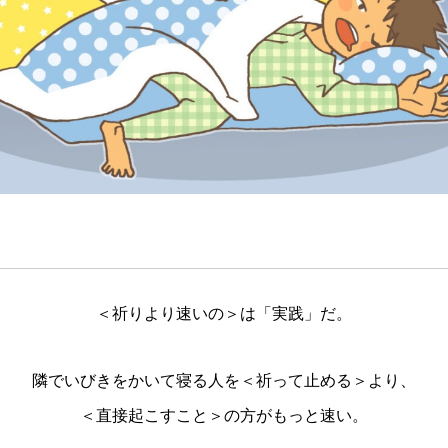
に溶けた飴」
UEST』LINEスタンプリリー
漫画『CONQUEST』の本を出版
た！！
1
3
2024.08.03
＜祈りより速いの＞は「実践」だ。
書アニメシリーズ 【ナレーション
berアバターイラスト
CGM聖書アニメシリーズ 【ナレ
【イラストメイキング】戦う新婦た
なし）】
付】
9
4
2018.09.29
2022.04.16
隣でいびきをかいて寝る人を＜祈って止める＞より、
＜直接起こすこと＞の方がもっと速い。