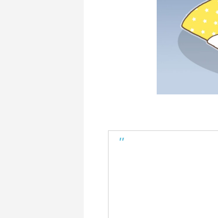
古木「命の話」
『イビトの乾パン』書籍を出版しまし
古木「汗
『CONQ
た！！
ス！！
2022.12.04
2026.06.21
2019.10.2
2024.10.2
CGM聖書アニメシリーズ 【中国語版】
「大図書館の主（あるじ）」（合作）
CGM聖
摂理Vtu
付（字幕
2019.05.25
2025.07.27
2018.09.2
2024.01.2