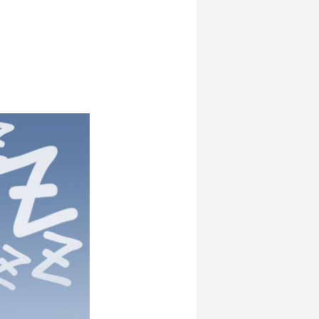
2026.01.10
2025.02.21
2023.02.25
 第18
「御言葉イラスト」が10周年を迎えまし
てんし塾vol.13「目に見える霊界」
【イラストメイキング】コンクエイラスト
るの？」
た！
AUTUMN
2025.02.23
2026.05.19
2023.10.08