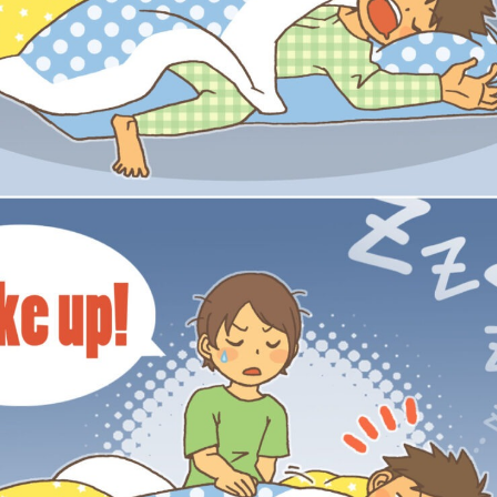
画「乾パン」
スイラスト2024
EST 第一部 アニメーションPV
4コマ漫画「上空で青ざめた件」
クリスマスイラスト2023
【漫画動画】チキュリア 〜エピ
9
4
1
2025.11.13
2023.12.24
2022.02.26