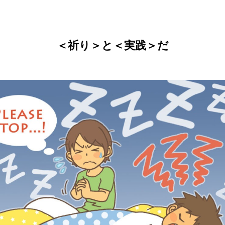
2
9
1
2026.01.21
2025.02.22
2023.07.26
＜祈り＞と＜実践＞だ
ゃんまんが」シリーズ、ついに完
ミ】おしえて！天使ちゃん 総集編
2周年＆完結記念イラスト
漫画の背景制作にAIを使ってみた
【ボイコミ】おしえて！天使ちゃん
コンクエらくがき⑤
話
話「神様はどうやって人間と通じ
0
3
9
2025.12.13
2026.05.27
2024.05.22