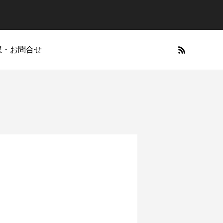
想・お問合せ
functions/menu.php
functions/menu.php
73
73
Warning
Warning
ス・制作メモ
木アニメ
4コマエッセイ
CGM聖書アニメ
自由作品
themes/anthem_tcd083/functions/menu.php
themes/anthem_tcd083/functions/menu.php
73
73
functions/menu.php
functions/menu.php
84
84
content/themes/anthem_tcd083/functions/menu.php
content/themes/anthem_tcd083/functions/menu.php
勝った者」
2026年、馬のように走る年！！
祈りも学ばなければならない
CONQUEST 第二部「愛と忠誠」