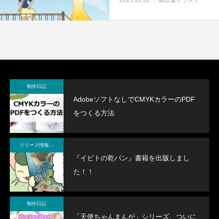
制作日記
AdobeソフトなしでCMYKカラーのPDF
をつくる方法
リリース情報・制作メモ
『イビトの乾パン』書籍を出版しまし
た！！
制作日記
「天使ちゃんまんが」シリーズ、ついに