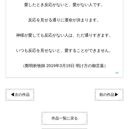
愛したとき反応がないと、愛がない人です。
反応を見せる通りに運命が決まります。
神様が愛しても反応がない人は、ただ通りすぎます。
4コマ漫画「趣味の合う仲間」
クリスマスイラスト2025
【ボイコミ】CONQUEST 第一部「暗流」
4コマ漫画「乾パン
クリスマスイラスト2
CONQUEST 第一
いつも反応を見せないと、愛することができません。
2026.05.03
2025.12.24
2023.12.28
2025.12.09
2024.12.24
2023.12.11
（鄭明析牧師 2019年3月19日 明け方の御言葉）
◀
▶
次の作品
前の作品
作品一覧に戻る