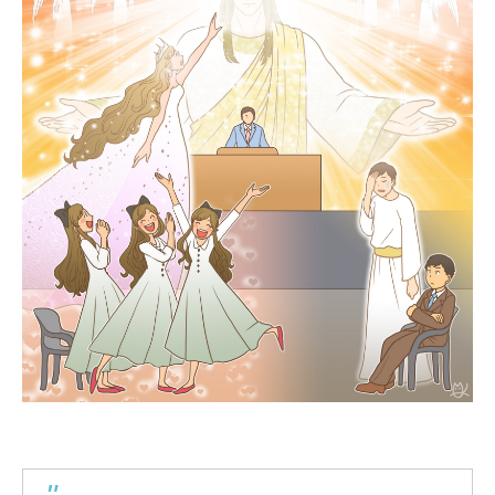
2026.02.28
2026.05.07
2025.12.07
2026.01.22
2026.01.09
2024.05.21
AdobeソフトなしでCMYKカラーのPDFを
聖書学習まんが#最終回「またね！天使ち
イビ乾らくがき
「天使ちゃんまんが
【ボイコミ】おしえ
コンクエ2周年＆完
つくる方法
ゃん」
結！！
15〜18話
2026.06.21
2026.06.06
2026.02.17
2026.06.10
2026.06.03
2024.05.29