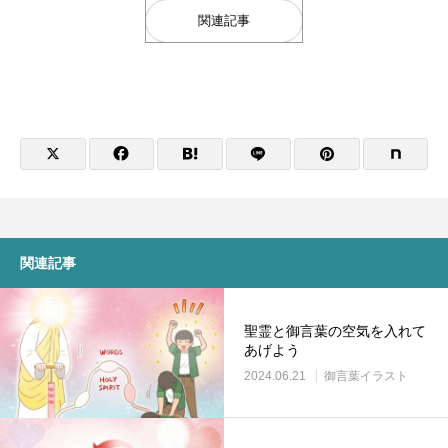
古木「命の話」
『イビトの乾パン』書籍を出版しまし
古木「汗に溶けた飴
『CONQUEST』L
関連記事
た！！
ス！！
2022.12.04
2026.06.21
2019.10.21
2024.10.23
関連記事
CGM聖書アニメシリーズ 【中国語版】
「大図書館の主（あるじ）」（合作）
CGM聖書アニメシ
摂理Vtuberアバタ
聖霊と御言葉の空気を入れて
付（字幕なし）】
あげよう
2019.05.25
2025.07.27
2018.09.29
2024.01.24
2024.06.21
御言葉イラスト