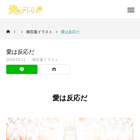
御言葉イラスト
愛は反応だ
愛は反応だ
Warning
Warning
/home/cgmbloger/cgm-artpiece
/home/cgmbloger/cgm-artpiece
御言葉イラスト
短編漫画・読切
日々のこと
イラスト・らくがき
聖書学習まんが
2019.03.21
御言葉イラスト
/home/c
/home/c
Warning
Warning
/home/cgmbloger/cgm-artpiec
/home/cgmbloger/cgm-artpiec
Warning
Warning
84
84
愛は反応だ
絵柄に本気で悩んだ話
自分を磨きつくりなさい
イビトの乾パン
「光のアトリエ」リ
馬のように走る年
CONQUEST 外伝