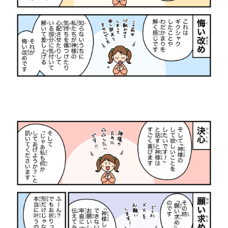
古木「命の話」
『イビトの乾パン』書籍を出版しまし
古木「汗に溶けた飴
『CONQUEST』L
た！！
ス！！
2022.12.04
2026.06.21
2019.10.21
2024.10.23
CGM聖書アニメシリーズ 【中国語版】
「大図書館の主（あるじ）」（合作）
CGM聖書アニメシ
摂理Vtuberアバタ
付（字幕なし）】
2019.05.25
2025.07.27
2018.09.29
2024.01.24