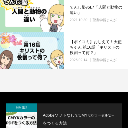
てんし塾vol.7「人間と動物の
違い」
2021.10.30
聖書学習まんが
【ボイコミ】おしえて！天使
ちゃん 第16話「キリストの
役割って何？」
2026.02.14
聖書学習まんが
制作日記
AdobeソフトなしでCMYKカラーのPDF
をつくる方法