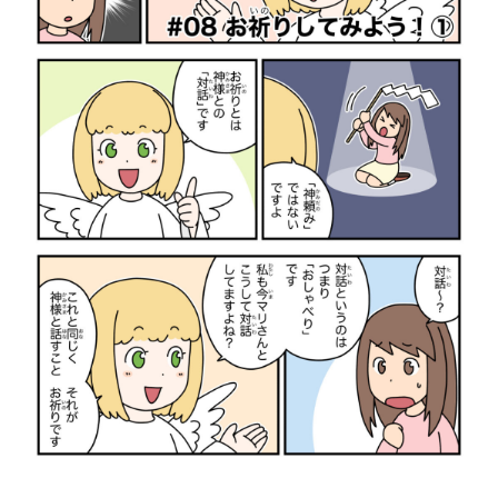
2026.02.28
2026.05.07
2025.12.07
2026.01.22
2026.01.09
2024.05.21
AdobeソフトなしでCMYKカラーのPDFを
聖書学習まんが#最終回「またね！天使ち
イビ乾らくがき
「天使ちゃんまんが
【ボイコミ】おしえ
コンクエ2周年＆完
つくる方法
ゃん」
結！！
15〜18話
2026.06.21
2026.06.06
2026.02.17
2026.06.10
2026.06.03
2024.05.29