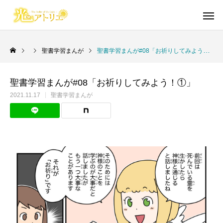
聖書学習まんが
聖書学習まんが#08「お祈りしてみよう！①」
聖書学習まんが#08「お祈りしてみよう！①」
Warning
Warning
/home/cgmbloger/cgm-artpiece
/home/cgmbloger/cgm-artpiece
御言葉イラスト
短編漫画・読切
日々のこと
イラスト・らくがき
聖書学習まんが
2021.11.17
聖書学習まんが
/home/c
/home/c
Warning
Warning
/home/cgmbloger/cgm-artpiec
/home/cgmbloger/cgm-artpiec
Warning
Warning
84
84
絵柄に本気で悩んだ話
自分を磨きつくりなさい
イビトの乾パン
「光のアトリエ」リ
馬のように走る年
CONQUEST 外伝