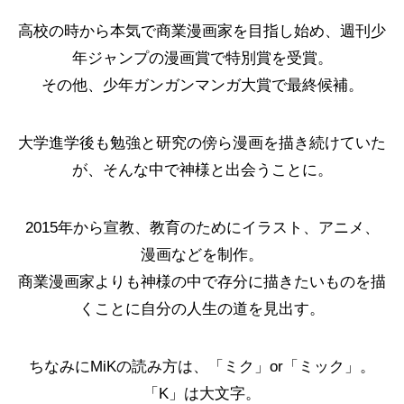
高校の時から本気で商業漫画家を目指し始め、週刊少
年ジャンプの漫画賞で特別賞を受賞。
その他、少年ガンガンマンガ大賞で最終候補。
4コマ漫画「趣味の合う仲間」
クリスマスイラスト2025
【ボイコミ】CONQUEST 第一部「暗流」
4コマ漫画「乾パン
クリスマスイラスト2
CONQUEST 第一
大学進学後も勉強と研究の傍ら漫画を描き続けていた
が、そんな中で神様と出会うことに。
2026.05.03
2025.12.24
2023.12.28
2025.12.09
2024.12.24
2023.12.11
2015年から宣教、教育のためにイラスト、アニメ、
漫画などを制作。
商業漫画家よりも神様の中で存分に描きたいものを描
くことに自分の人生の道を見出す。
ちなみにMiKの読み方は、「ミク」or「ミック」。
「K」は大文字。