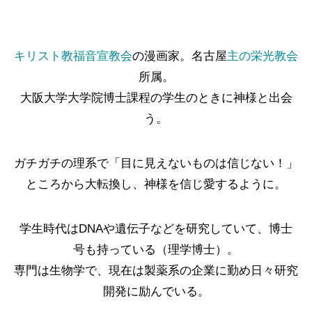
2026.02.28
2026.05.07
2025.12.07
2026.01.22
2026.01.09
2024.05.21
キリスト教福音宣教会
の漫画家。名古屋
主の栄光教会
所属。
大阪大学大学院博士課程の学生のときに神様と出会
う。
ガチガチの理系で「目に見えないものは信じない！」
ところから大転換し、神様を信じ愛するように。
AdobeソフトなしでCMYKカラーのPDFを
聖書学習まんが#最終回「またね！天使ち
イビ乾らくがき
「天使ちゃんまんが
【ボイコミ】おしえ
コンクエ2周年＆完
つくる方法
ゃん」
結！！
15〜18話
学生時代はDNAや遺伝子などを研究していて、博士
2026.06.21
2026.06.06
2026.02.17
2026.06.10
2026.06.03
2024.05.29
号も持っている（理学博士）。
専門は生物学で、現在は製薬系の企業に勤め日々研究
開発に励んでいる。