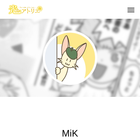
Warning
Warning
/home/cgmbloger/cgm-artpiece
/home/cgmbloger/cgm-artpiece
御言葉イラスト
短編漫画・読切
日々のこと
イラスト・らくがき
聖書学習まんが
/home/c
/home/c
Warning
Warning
/home/cgmbloger/cgm-artpiec
/home/cgmbloger/cgm-artpiec
Warning
Warning
84
84
MiK
絵柄に本気で悩んだ話
自分を磨きつくりなさい
イビトの乾パン
「光のアトリエ」リ
馬のように走る年
CONQUEST 外伝