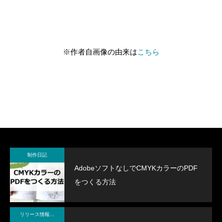
古木「命の話」
『イビトの乾パン』書籍を出版しまし
古木「汗に溶けた飴
『CONQUEST』L
た！！
ス！！
2022.12.04
2026.06.21
2019.10.21
2024.10.23
※作者自画像の由来は
こちら
CGM聖書アニメシリーズ 【中国語版】
「大図書館の主（あるじ）」（合作）
制作日記
CGM聖書アニメシ
摂理Vtuberアバタ
AdobeソフトなしでCMYKカラーのPDF
付（字幕なし）】
をつくる方法
2019.05.25
2025.07.27
2018.09.29
2024.01.24
リリース情報・制作メモ