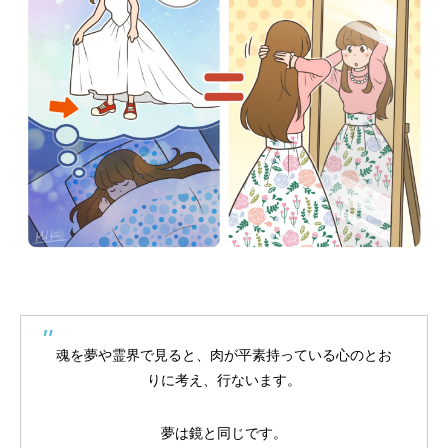
2026.02.28
2026.05.07
2025.12.07
2026.01.22
2026.01.09
2024.05.21
AdobeソフトなしでCMYKカラーのPDFを
聖書学習まんが#最終回「またね！天使ち
イビ乾らくがき
「天使ちゃんまんが
【ボイコミ】おしえ
コンクエ2周年＆完
つくる方法
ゃん」
結！！
15〜18話
2026.06.21
2026.06.06
2026.02.17
2026.06.10
2026.06.03
2024.05.29
魂を夢や霊界で見ると、肉が平素持っている心のとお
りに考え、行ないます。
夢は鏡と同じです。