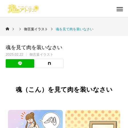
御言葉イラスト
魂を見て肉を装いなさい
魂を見て肉を装いなさい
Warning
Warning
/home/cgmbloger/cgm-artpiece
/home/cgmbloger/cgm-artpiece
御言葉イラスト
短編漫画・読切
日々のこと
イラスト・らくがき
聖書学習まんが
2025.02.22
御言葉イラスト
/home/c
/home/c
Warning
Warning
/home/cgmbloger/cgm-artpiec
/home/cgmbloger/cgm-artpiec
Warning
Warning
84
84
魂（こん）を見て肉を装いなさい
絵柄に本気で悩んだ話
自分を磨きつくりなさい
イビトの乾パン
「光のアトリエ」リ
馬のように走る年
CONQUEST 外伝