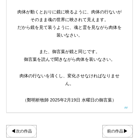
肉体が動くとおりに鏡に映るように、肉体の行ないが
そのまま魂の世界に映されて見えます。
だから鏡を見て装うように、魂と霊を見ながら肉体を
装いなさい。
4コマ漫画「趣味の合う仲間」
クリスマスイラスト2025
【ボイコミ】CONQUEST 第一部「暗流」
4コマ漫画「乾パン
クリスマスイラスト2
CONQUEST 第一
また、御言葉が鏡と同じです。
御言葉を読んで聞きながら肉体を装いなさい。
2026.05.03
2025.12.24
2023.12.28
2025.12.09
2024.12.24
2023.12.11
肉体の行ないを清くし、変化させなければなりませ
ん。
（鄭明析牧師 2025年2月19日 水曜日の御言葉）
◀
▶
次の作品
前の作品