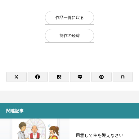
古木「命の話」
『イビトの乾パン』書籍を出版しまし
古木「汗に溶けた飴
『CONQUEST』L
た！！
ス！！
作品一覧に戻る
2022.12.04
2026.06.21
2019.10.21
2024.10.23
制作の経緯
CGM聖書アニメシリーズ 【中国語版】
「大図書館の主（あるじ）」（合作）
CGM聖書アニメシ
摂理Vtuberアバタ
付（字幕なし）】
関連記事
2019.05.25
2025.07.27
2018.09.29
2024.01.24
用意して主を迎えなさい