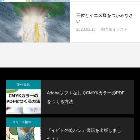
三位とイエス様をつかみなさ
い
2023.03.18
御言葉イラスト
制作日記
AdobeソフトなしでCMYKカラーのPDF
をつくる方法
リリース情報・制作メモ
『イビトの乾パン』書籍を出版しまし
た！！