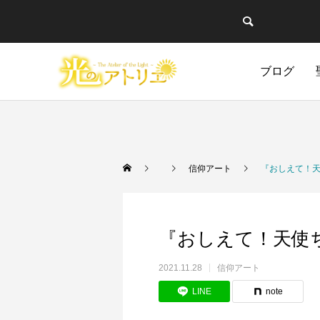
ブログ
Warning
Warning
/home/cgmbloger/cg
/home/cgmbloger/cg
御言葉イラスト
短編漫画・読切
日々のこと
イラスト・
聖書学習
Warning
Warning
/home/cgmbloger/cg
/home/cgmbloger/cg
信仰アート
『おしえて！天
Warning
Warning
84
84
『おしえて！天使
2021.11.28
信仰アート
LINE
note
絵柄に本気で悩んだ話
自分を磨きつくりなさい
イビトの乾パン
「光のア
馬のよう
CONQ