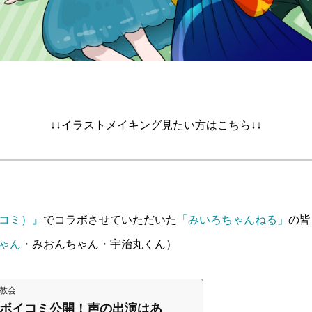
画「乾パン」
スイラスト2024
EST 第一部 アニメーションPV
4コマ漫画「上空で青ざめた件」
クリスマスイラスト2023
【漫画動画】チキュリア 〜エピ
↓↓イラストメイキング見たい方はこちら↓↓
9
4
1
2025.11.13
2023.12.24
2022.02.26
コミ）』
でコラボさせていただいた
「みいろちゃんねる」
の皆
ゃん
・みおんちゃん・宇治丸くん）
教会
ボイコミ公開！声の出演はあ