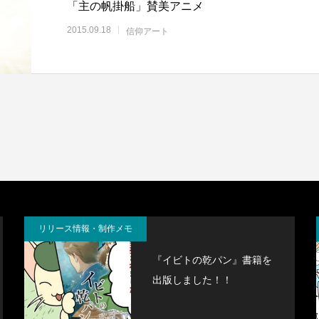
「主の帆掛船」賛美アニメ
2015.09.18
信仰アート
リリース情報・制作メモ
『イビトの乾パン』書籍を
出版しました！！