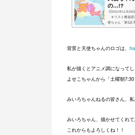
古木「命の話」
『イビトの乾パン』書籍を出版しまし
古木「汗
『CONQ
の…!?
た！！
ス！！
🕒️2021年11月28
キリスト教福音宣
2022.12.04
2026.06.21
2019.10.2
2024.10.2
使ちゃん「第1話
いから制作を開始
ちゃかわいいのが
入っていく前にち
公開しました笑
背景と天使ちゃんのロゴは、
h
もともと考えてた
このままだと公開す.
私が描くとアニメ調になってし
よせこちゃんから「土曜朝7:
CGM聖書アニメシリーズ 【中国語版】
「大図書館の主（あるじ）」（合作）
CGM聖
摂理Vtu
みいろちゃんねるの皆さん、私
付（字幕
2019.05.25
2025.07.27
2018.09.2
2024.01.2
みいろちゃん、描かせてくれて
これからもよろしくね！！