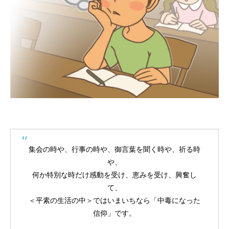
4コマ漫画「趣味の合う仲間」
クリスマスイラスト2025
【ボイコミ】CONQUEST 第一部「暗流」
4コマ漫画「乾パン
クリスマスイラスト2
CONQUEST 第一
2026.05.03
2025.12.24
2023.12.28
2025.12.09
2024.12.24
2023.12.11
集会の時や、行事の時や、御言葉を聞く時や、祈る時
や、
何か特別な時だけ感動を受け、恵みを受け、興奮し
て、
＜平素の生活の中＞ではいまいちなら「中毒になった
信仰」です。