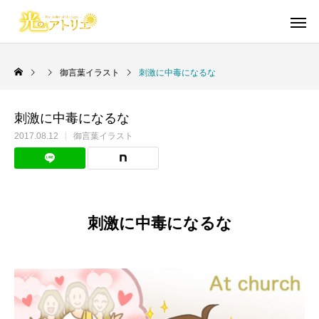
御言葉イラスト
刺激に中毒になるな
刺激に中毒になるな
Warning
Warning
/home/cgmbloger/cgm-artpiece
/home/cgmbloger/cgm-artpiece
御言葉イラスト
短編漫画・読切
日々のこと
イラスト・らくがき
聖書学習まんが
2017.08.12
御言葉イラスト
/home/c
/home/c
Warning
Warning
/home/cgmbloger/cgm-artpiec
/home/cgmbloger/cgm-artpiec
Warning
Warning
84
84
刺激に中毒になるな
絵柄に本気で悩んだ話
自分を磨きつくりなさい
イビトの乾パン
「光のアトリエ」リ
馬のように走る年
CONQUEST 外伝