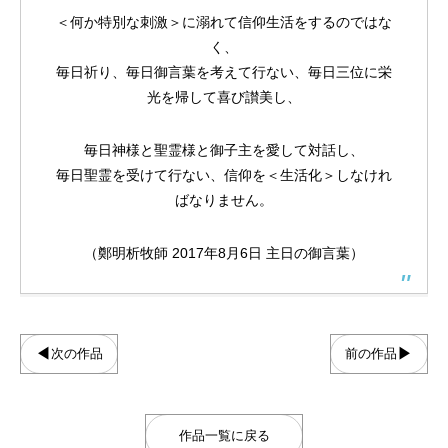
古木「命の話」
『イビトの乾パン』書籍を出版しまし
古木「汗に溶けた飴
『CONQUEST』L
＜何か特別な刺激＞に溺れて信仰生活をするのではな
た！！
ス！！
く、
2022.12.04
2026.06.21
2019.10.21
2024.10.23
毎日祈り、毎日御言葉を考えて行ない、毎日三位に栄
光を帰して喜び讃美し、
毎日神様と聖霊様と御子主を愛して対話し、
毎日聖霊を受けて行ない、信仰を＜生活化＞しなけれ
ばなりません。
（鄭明析牧師 2017年8月6日 主日の御言葉）
CGM聖書アニメシリーズ 【中国語版】
「大図書館の主（あるじ）」（合作）
CGM聖書アニメシ
摂理Vtuberアバタ
付（字幕なし）】
◀
▶
次の作品
前の作品
2019.05.25
2025.07.27
2018.09.29
2024.01.24
作品一覧に戻る