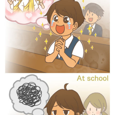
2026.02.28
2026.05.07
2025.12.07
2026.01.22
2026.01.09
2024.05.21
AdobeソフトなしでCMYKカラーのPDFを
聖書学習まんが#最終回「またね！天使ち
イビ乾らくがき
「天使ちゃんまんが
【ボイコミ】おしえ
コンクエ2周年＆完
つくる方法
ゃん」
結！！
15〜18話
2026.06.21
2026.06.06
2026.02.17
2026.06.10
2026.06.03
2024.05.29